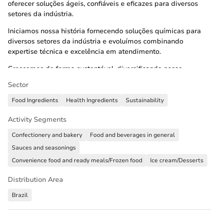
oferecer soluções ágeis, confiáveis e eficazes para diversos
setores da indústria.
Iniciamos nossa história fornecendo soluções químicas para
diversos setores da indústria e evoluímos combinando
expertise técnica e excelência em atendimento.
Crescemos de forma sustentável, diversificando nosso
portfólio de produtos e expandindo para novos mercados.
Sector
Ampliamos para indústria de alimentos, replicando o acesso
obtido em outros segmentos.
Food Ingredients
Health Ingredients
Sustainability
Activity Segments
Confectionery and bakery
Food and beverages in general
Sauces and seasonings
Convenience food and ready meals/Frozen food
Ice cream/Desserts
Distribution Area
Brazil