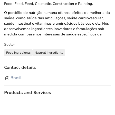
Food, Food, Feed, Cosmetic, Construction e Painting.
O portfólio de nutrição humana oferece efeitos de melhoria da
saúde, como saúde das articulações, saúde cardiovascular,
saúde intestinal e vitaminas e aminoácidos básicos e etc. Nós
desenvolvemos ingredientes inovadores e formulações sob
medida com base nos interesses de saúde específicos da
condição para suplementos dietéticos. Os ingredientes que
Sector
oferecemos para alimentos e bebidas aumentam o sabor, a
textura do produto e a qualidade nas indústrias, incluindo
Food Ingredients
Natural Ingredients
laticínios, padaria , carnes, temperos e bebidas. Fornecemos
matérias primas inovadoras e soluções valiosas para ajudar
nossos clientes a criar produtos mais saudáveis, seguros e
Contact details
atraentes.
Brasil
Products and Services